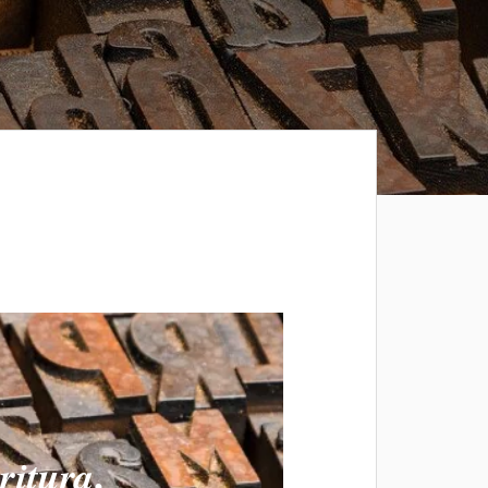
.
ritura