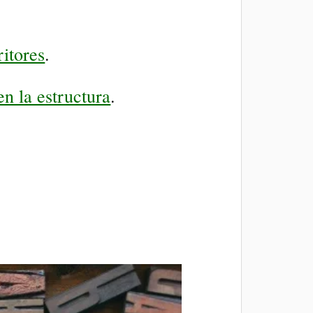
.
ritores
.
en la estructura
.