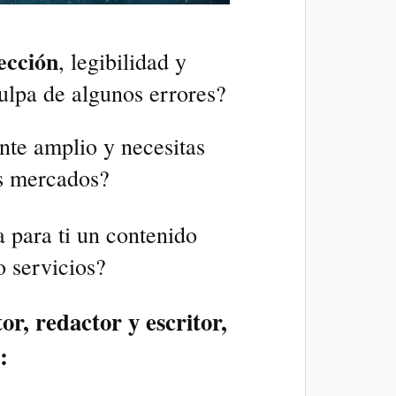
ección
, legibilidad y
culpa de algunos errores?
nte amplio y necesitas
os mercados?
 para ti un contenido
o servicios?
tor
,
redactor
y
escritor
,
: