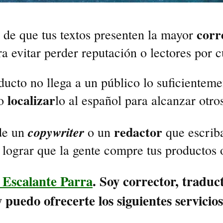
corr
 de que tus textos presenten la mayor
ra evitar perder reputación o lectores por 
ducto no llega a un público lo suficienteme
localizar
 o
lo al español para alcanzar otr
redactor
copywriter
 de un
o un
que escriba
 lograr que la gente compre tus productos 
E
scalante
P
arra
. Soy
corrector
,
traduc
y puedo ofrecerte los siguientes
servicios