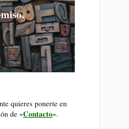
omiso
.
nte quieres ponerte en
Contacto
ión de «
».