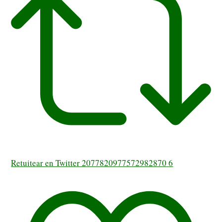
Retuitear en Twitter 2077820977572982870
6