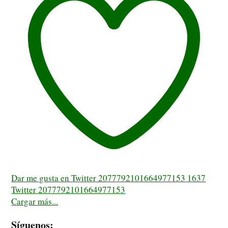
Dar me gusta en Twitter 2077792101664977153
1637
Twitter
2077792101664977153
Cargar más...
Síguenos: