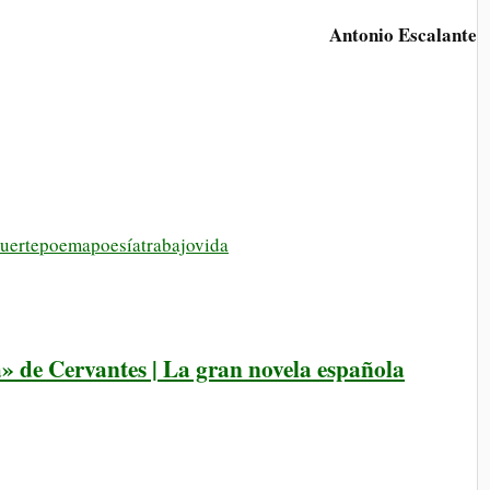
Antonio Escalante
uerte
poema
poesía
trabajo
vida
de Cervantes | La gran novela española