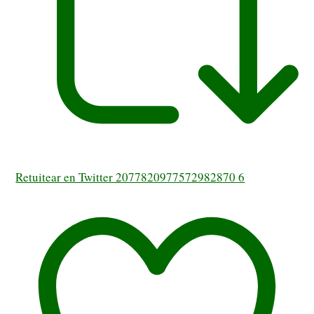
Retuitear en Twitter 2077820977572982870
6