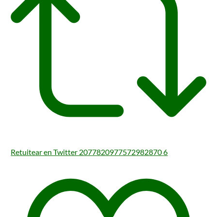
Retuitear en Twitter 2077820977572982870
6