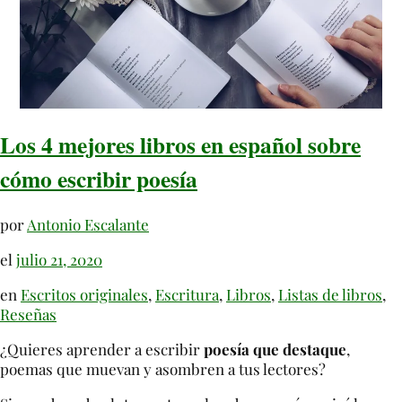
Los 4 mejores libros en español sobre
cómo escribir poesía
por
Antonio Escalante
el
julio 21, 2020
en
Escritos originales
,
Escritura
,
Libros
,
Listas de libros
,
Reseñas
¿Quieres aprender a escribir
poesía que destaque
,
poemas que muevan y asombren a tus lectores?