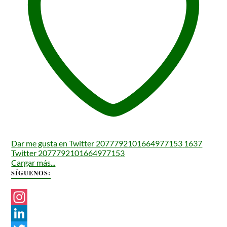
Dar me gusta en Twitter 2077792101664977153
1637
Twitter
2077792101664977153
Cargar más...
SÍGUENOS:
I