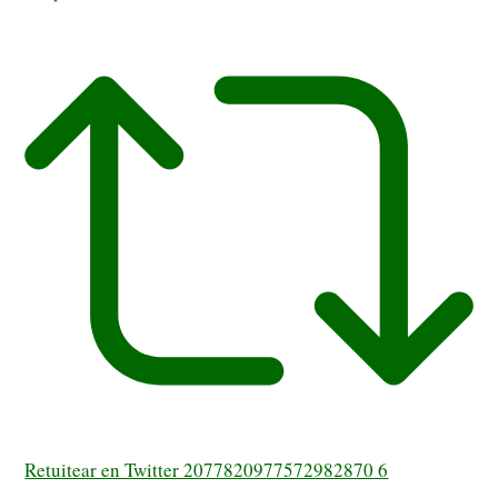
Retuitear en Twitter 2077820977572982870
6