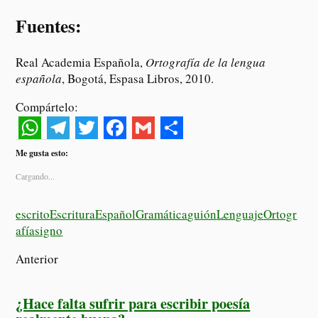
Fuentes:
Real Academia Española,
Ortografía de la lengua
española
, Bogotá, Espasa Libros, 2010.
Compártelo:
W
T
T
F
G
S
Me gusta esto:
h
e
w
a
m
h
Cargando...
a
l
i
c
a
a
t
e
t
e
i
r
escrito
Escritura
Español
Gramática
guión
Lenguaje
Ortogr
afía
signo
s
g
t
b
l
e
A
r
e
o
Anterior
p
a
r
o
¿Hace falta sufrir para escribir poesía
p
m
k