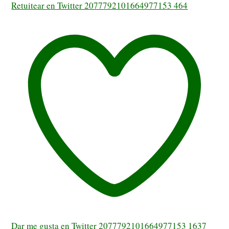
Retuitear en Twitter 2077792101664977153
464
Dar me gusta en Twitter 2077792101664977153
1637