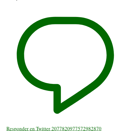
Responder en Twitter 2077820977572982870