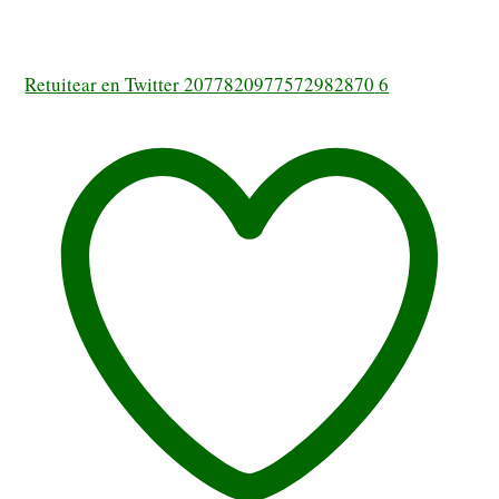
Retuitear en Twitter 2077820977572982870
6