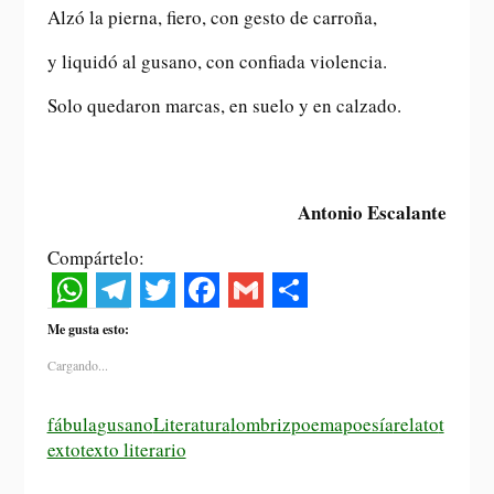
Alzó la pierna, fiero, con gesto de carroña,
y liquidó al gusano, con confiada violencia.
Solo quedaron marcas, en suelo y en calzado.
Antonio Escalante
Compártelo:
W
T
T
F
G
S
Me gusta esto:
h
e
w
a
m
h
Cargando...
a
l
i
c
a
a
t
e
t
e
i
r
fábula
gusano
Literatura
lombriz
poema
poesía
relato
t
exto
texto literario
s
g
t
b
l
e