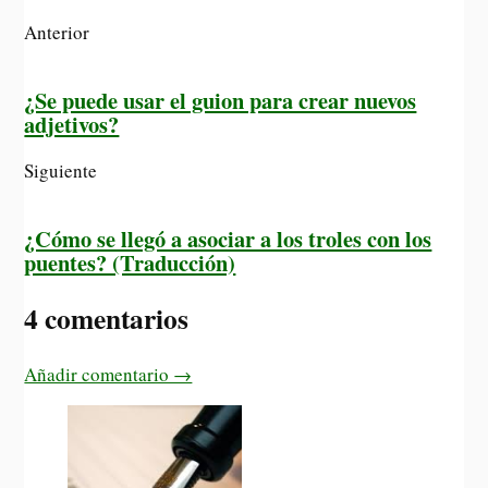
A
r
e
o
p
a
r
o
Anterior
p
m
k
¿Se puede usar el guion para crear nuevos
adjetivos?
Siguiente
¿Cómo se llegó a asociar a los troles con los
puentes? (Traducción)
4 comentarios
Añadir comentario →