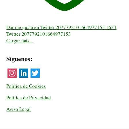
Dar me gusta en Twitter 2077792101664977153
1634
Twitter
2077792101664977153
Cargar más...
Síguenos:
I
L
T
Política de Cookies
n
i
w
Política de Privacidad
s
n
i
t
k
t
Aviso Legal
a
e
t
g
d
e