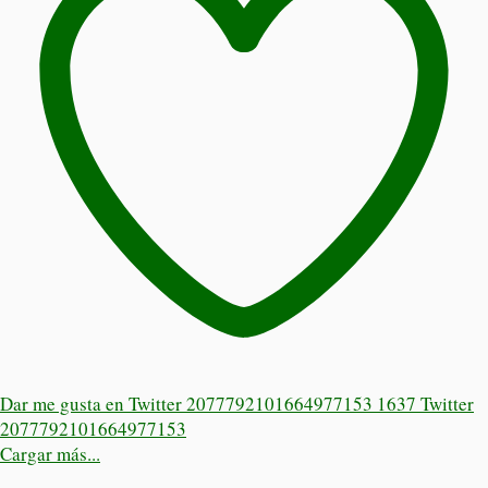
Dar me gusta en Twitter 2077792101664977153
1637
Twitter
2077792101664977153
Cargar más...