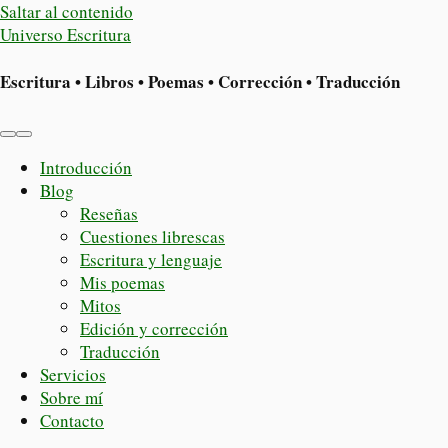
Saltar al contenido
Universo Escritura
Escritura • Libros • Poemas • Corrección • Traducción
Alternar
Alternar
el
el
Introducción
menú
campo
Blog
móvil
de
Reseñas
búsqueda
Cuestiones librescas
Escritura y lenguaje
Mis poemas
Mitos
Edición y corrección
Traducción
Servicios
Sobre mí
Contacto