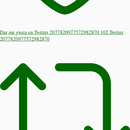
Dar me gusta en Twitter 2077820977572982870
102
Twitter
2077820977572982870