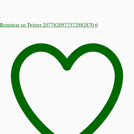
Retuitear en Twitter 2077820977572982870
6